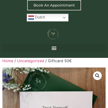
Book An Appointment
Dutch
Home
/
Uncategorized
/ Giftcard 50€